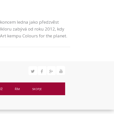
 koncem ledna jako předzvěst
lkloru zabývá od roku 2012, kdy
rt kempu Colours for the planet.
ÍŽ
ŘÍM
SKOPJE