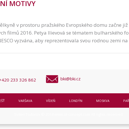
NÍ MOTIVY
ělkyně v prostoru pražského Evropského domu začne již
ch filmů 2016. Petya Ilievová se tématem bulharského fo
ESCO vyzvána, aby reprezentovala svou rodnou zemi na A
bki@bki.cz
+420 233 326 862
EŠŤ
VARŠAVA
VÍDEŇ
LONDÝN
MOSKVA
PAŘ
Svilen Todorov © 2014
www.st-concept.com
All rights reserved.