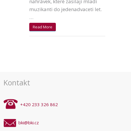
nahrávek, které zasílají mladí
muzikanti do jedenadvaceti let.
…
Read More
Kontakt
+420 233 326 862
bki@bki.cz