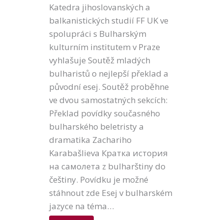
Katedra jihoslovanských a
balkanistických studií FF UK ve
spolupráci s Bulharským
kulturním institutem v Praze
vyhlašuje Soutěž mladých
bulharistů o nejlepší překlad a
původní esej. Soutěž proběhne
ve dvou samostatných sekcích:
Překlad povídky současného
bulharského beletristy a
dramatika Zachariho
Karabašlieva Кратка история
на самолета z bulharštiny do
češtiny. Povídku je možné
stáhnout zde Esej v bulharském
jazyce na téma…