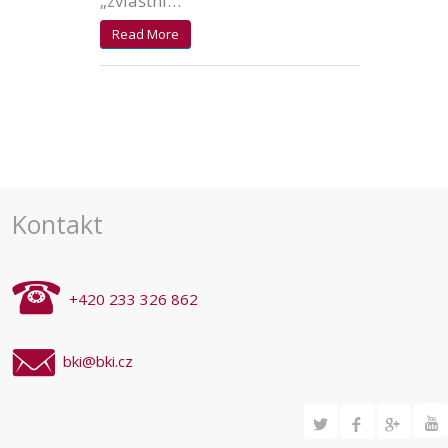
„zvláštní…
Read More
Kontakt
+420 233 326 862
bki@bki.cz