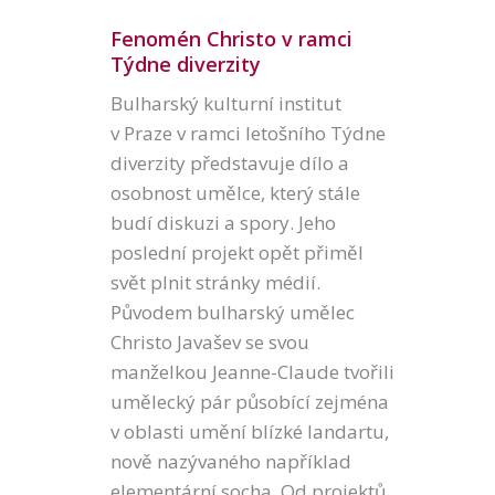
Fenomén Christo v ramci
Týdne diverzity
Bulharský kulturní institut
v Praze v ramci letošního Týdne
diverzity představuje dílo a
osobnost umělce, který stále
budí diskuzi a spory. Jeho
poslední projekt opět přiměl
svět plnit stránky médií.
Původem bulharský umělec
Christo Javašev se svou
manželkou Jeanne-Claude tvořili
umělecký pár působící zejména
v oblasti umění blízké landartu,
nově nazývaného například
elementární socha. Od projektů